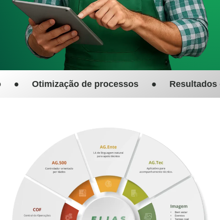
⠀⠀Otimização de processos⠀⠀●⠀⠀Resultados cons