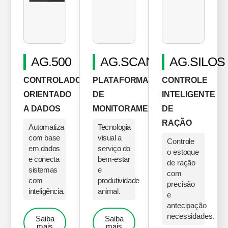
AG.500
AG.SCAN
AG.SILOS
CONTROLADOR
PLATAFORMA
CONTROLE
ORIENTADO
DE
INTELIGENTE
A DADOS
MONITORAMENTO
DE
RAÇÃO
Automatiza
Tecnologia
com base
visual a
Controle
em dados
serviço do
o estoque
e conecta
bem-estar
de ração
sistemas
e
com
com
produtividade
precisão
inteligência.
animal.
e
antecipação
necessidades.
Saiba
Saiba
mais
mais