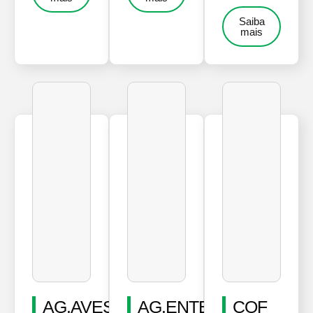
Saiba
mais
AG.AVES
AG.ENTE
COF