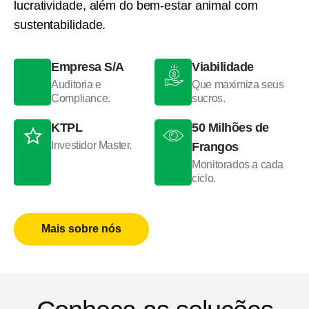
lucratividade, além do bem-estar animal com
sustentabilidade.
Empresa S/A
Viabilidade
Auditoria e
Que maximiza seus
Compliance.
sucros.
KTPL
50 Milhões de
Investidor Master.
Frangos
Monitorados a cada
ciclo.
Mais sobre nós