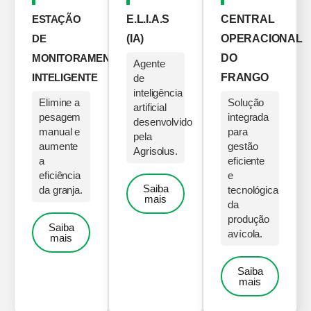
ESTAÇÃO
E.L.I.A.S
CENTRAL
DE
(IA)
OPERACIONAL
MONITORAMENTO
DO
Agente
INTELIGENTE
FRANGO
de
inteligência
Elimine a
Solução
artificial
pesagem
integrada
desenvolvido
manual e
para
pela
aumente
gestão
Agrisolus.
a
eficiente
eficiência
e
Saiba
da granja.
tecnológica
mais
da
produção
Saiba
avícola.
mais
Saiba
mais